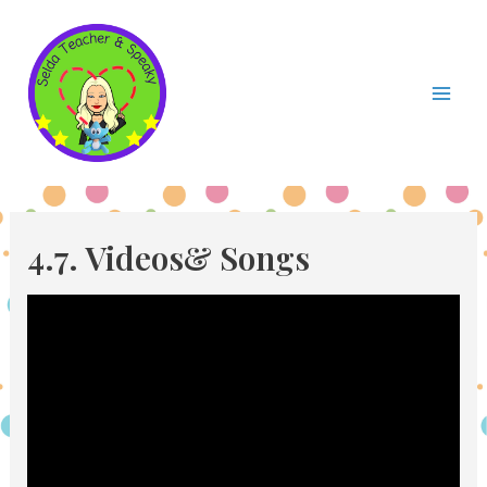
İçeriğe
atla
Mai
Men
4.7. Videos& Songs